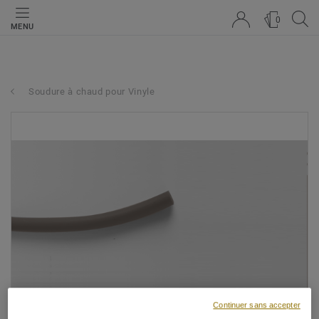
0
MENU
Soudure à chaud pour Vinyle
Continuer sans accepter