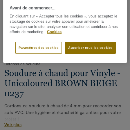
Avant de commencer...
En cliquant sur « Accepter tous les cookies », vous acceptez le
stockage de cookies sur votre appareil pour améliorer la
navigation sur le site, analyser son utilisation et contribuer à nos
efforts de marketing.
Cookies
Paramètres des cookies
Autoriser tous les cookies
Voir tous les décors (1146)
Cordons de soudure
Soudure à chaud pour Vinyle -
Unicoloured BROWN BEIGE
0237
Cordons de soudure à chaud de 4 mm pour raccorder vos
sols PVC. Une hygiène et étanchéité garanties pour votre
projet !
Voir plus