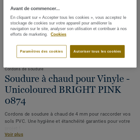
Avant de commencer...
En cliquant sur « Accepter tous les cookies », vous acceptez le
stockage de cookies sur votre appareil pour améliorer la
navigation sur le site, analyser son utilisation et contribuer à nos
efforts de marketing.
Cookies
Paramètres des cookies
Autoriser tous les cookies
Voir tous les décors (1146)
Cordons de soudure
Soudure à chaud pour Vinyle -
Unicoloured BRIGHT PINK
0874
Cordons de soudure à chaud de 4 mm pour raccorder vos
sols PVC. Une hygiène et étanchéité garanties pour votre
projet !
Voir plus