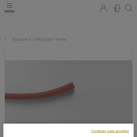
0
MENU
Soudure à chaud pour Vinyle
Continuer sans accepter