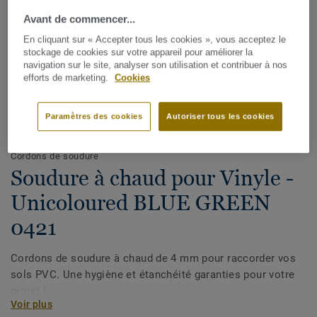
Avant de commencer...
En cliquant sur « Accepter tous les cookies », vous acceptez le
stockage de cookies sur votre appareil pour améliorer la
navigation sur le site, analyser son utilisation et contribuer à nos
efforts de marketing.
Cookies
Paramètres des cookies
Autoriser tous les cookies
Voir tous les décors (1146)
Cordons de soudure
Soudure à chaud pour Vinyle -
Unicoloured BLUE GREEN
0421
Cordons de soudure à chaud de 4 mm pour raccorder vos
sols PVC. Une hygiène et étanchéité garanties pour votre
projet !
Voir plus