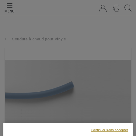
0
MENU
Soudure à chaud pour Vinyle
Continuer sans accepter