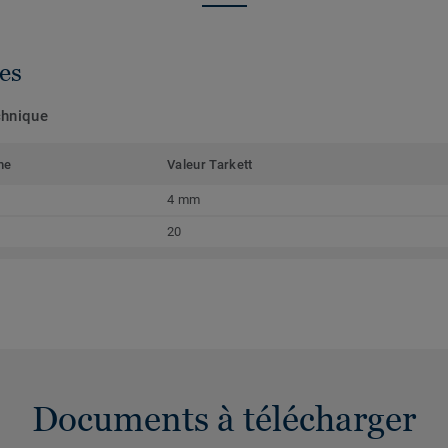
es
chnique
me
Valeur Tarkett
4 mm
20
Documents à télécharger