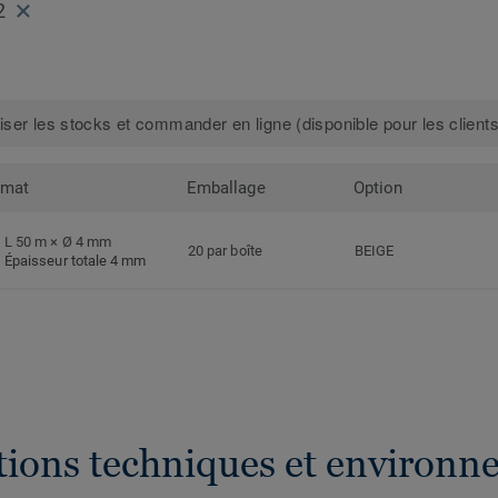
2
iser les stocks et commander en ligne (disponible pour les clients
rmat
Emballage
Option
L 50 m × Ø 4 mm
20 par boîte
BEIGE
Épaisseur totale 4 mm
ations techniques et environn