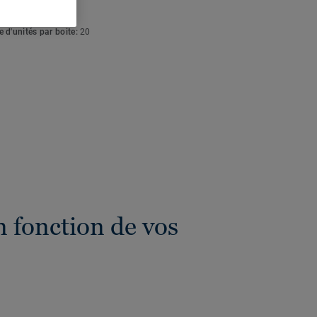
eur totale:
4 mm
 d'unités par boite:
20
 fonction de vos