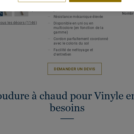
Soudure à chaud pour une
hygiène et une étanchéité
Epaiss
parfaites
Nombre
Résistance mécanique élevée
tous les décors (1146)
Disponible en uni ou en
multicolore (en fonction de la
gamme)
Cordon parfaitement coordonné
avec le coloris du sol
Facilité de nettoyage et
d'entretien
DEMANDER UN DEVIS
oudure à chaud pour Vinyle en
besoins