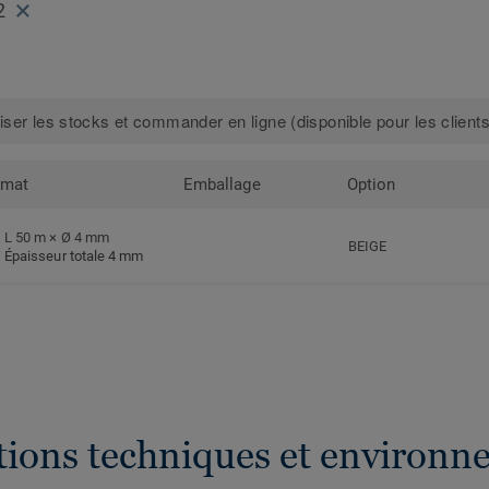
2
iser les stocks et commander en ligne (disponible pour les clients
rmat
Emballage
Option
L 50 m × Ø 4 mm
BEIGE
Épaisseur totale 4 mm
ations techniques et environn