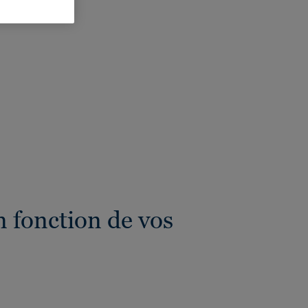
eur totale:
4 mm
 fonction de vos