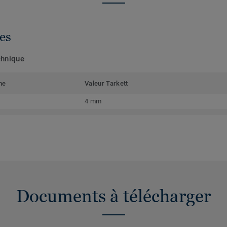
es
chnique
me
Valeur Tarkett
4 mm
Documents à télécharger