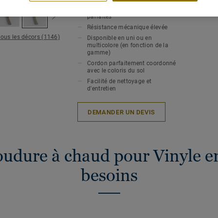
Soudure à chaud pour une
hygiène et une étanchéité
Epaiss
parfaites
Résistance mécanique élevée
tous les décors (1146)
Disponible en uni ou en
multicolore (en fonction de la
gamme)
Cordon parfaitement coordonné
avec le coloris du sol
Facilité de nettoyage et
d'entretien
DEMANDER UN DEVIS
oudure à chaud pour Vinyle en
besoins