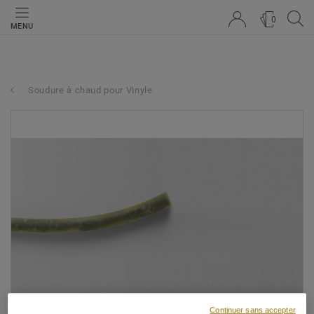
0
MENU
Soudure à chaud pour Vinyle
Continuer sans accepter