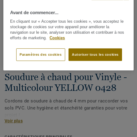
Avant de commencer...
En cliquant sur « Accepter tous les cookies », vous acceptez le
stockage de cookies sur votre appareil pour améliorer la
navigation sur le site, analyser son utilisation et contribuer à nos
efforts de marketing.
Cookies
Voir tous les décors (1146)
Paramètres des cookies
Autoriser tous les cookies
Cordons de soudure
Soudure à chaud pour Vinyle -
Multicolour YELLOW 0428
Cordons de soudure à chaud de 4 mm pour raccorder vos
sols PVC. Une hygiène et étanchéité garanties pour votre
projet !
Voir plus
CARACTÉRISTIQUES PRINCIPALES