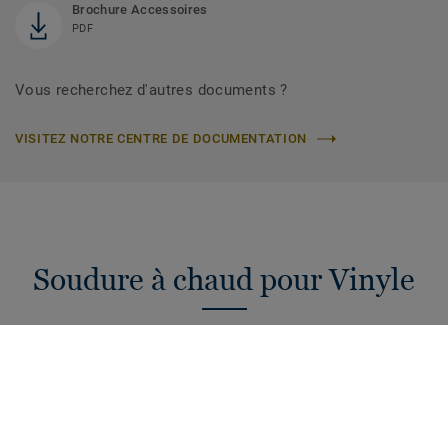
Brochure Accessoires
PDF
Vous recherchez d'autres documents ?
VISITEZ NOTRE CENTRE DE DOCUMENTATION
Soudure à chaud pour Vinyle
Cordons de soudure à chaud de 4 mm pour raccorder vos
sols PVC. Une hygiène et étanchéité garanties pour votre
projet !