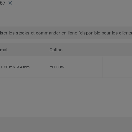
067
iser les stocks et commander en ligne (disponible pour les clients
rmat
Option
L 50 m × Ø 4 mm
YELLOW