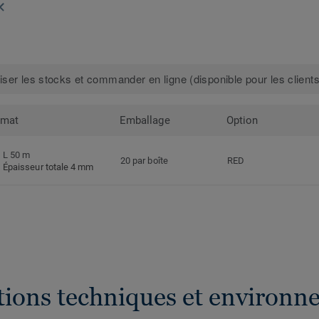
iser les stocks et commander en ligne (disponible pour les clients
rmat
Emballage
Option
L 50 m
20 par boîte
RED
Épaisseur totale 4 mm
ations techniques et environn