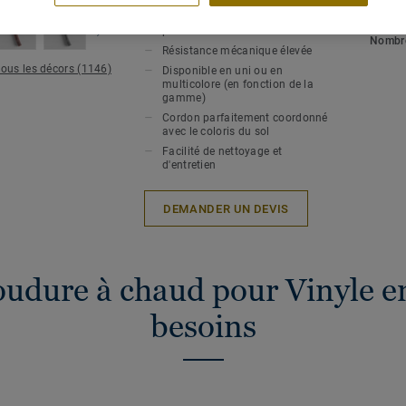
Soudure à chaud pour une
hygiène et une étanchéité
Epaiss
parfaites
Nombre
Résistance mécanique élevée
tous les décors (1146)
Disponible en uni ou en
multicolore (en fonction de la
gamme)
Cordon parfaitement coordonné
avec le coloris du sol
Facilité de nettoyage et
d'entretien
DEMANDER UN DEVIS
oudure à chaud pour Vinyle en
besoins