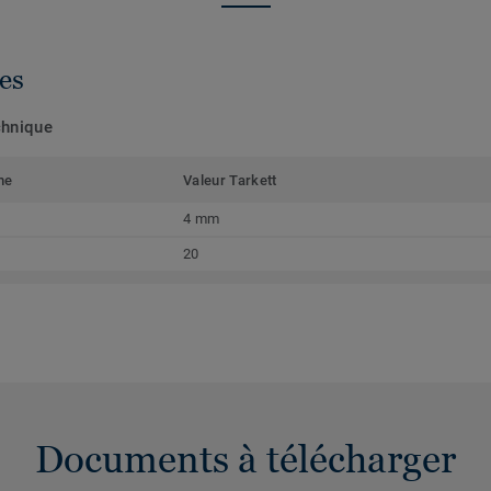
es
chnique
me
Valeur Tarkett
4 mm
20
Documents à télécharger