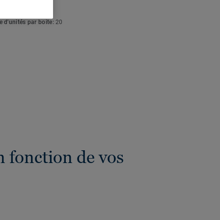
eur totale:
4 mm
 d'unités par boite:
20
 fonction de vos