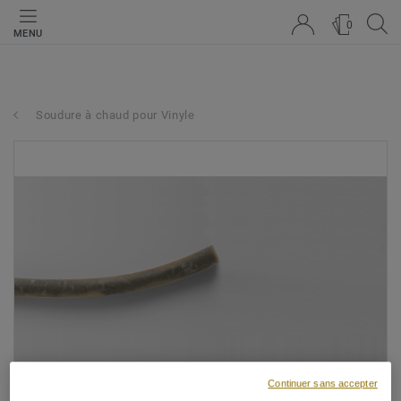
0
MENU
Soudure à chaud pour Vinyle
Continuer sans accepter