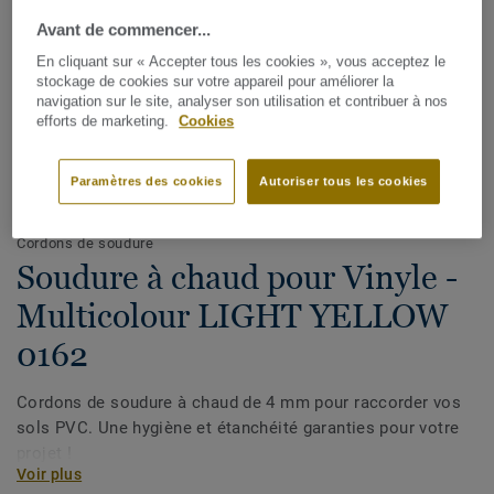
Avant de commencer...
En cliquant sur « Accepter tous les cookies », vous acceptez le
stockage de cookies sur votre appareil pour améliorer la
navigation sur le site, analyser son utilisation et contribuer à nos
efforts de marketing.
Cookies
Paramètres des cookies
Autoriser tous les cookies
Voir tous les décors (1146)
Cordons de soudure
Soudure à chaud pour Vinyle -
Multicolour LIGHT YELLOW
0162
Cordons de soudure à chaud de 4 mm pour raccorder vos
sols PVC. Une hygiène et étanchéité garanties pour votre
projet !
Voir plus