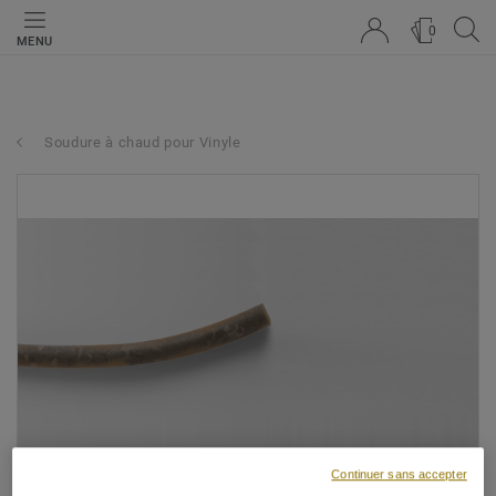
0
MENU
Soudure à chaud pour Vinyle
Continuer sans accepter