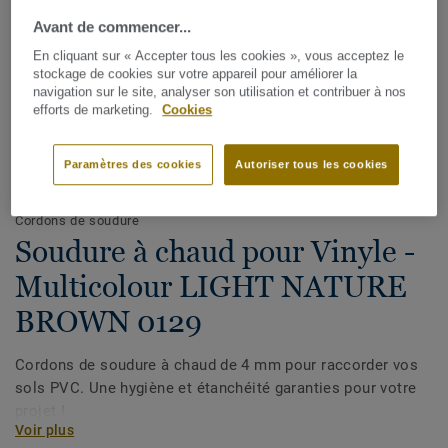
Avant de commencer...
En cliquant sur « Accepter tous les cookies », vous acceptez le
stockage de cookies sur votre appareil pour améliorer la
navigation sur le site, analyser son utilisation et contribuer à nos
efforts de marketing.
Cookies
Paramètres des cookies
Autoriser tous les cookies
Voir tous les décors (1146)
Cordons de soudure
Soudure à chaud pour Vinyle -
Multicolour LIGHT NATURE
BROWN 0129
Cordons de soudure à chaud de 4 mm pour raccorder vos
sols PVC. Une hygiène et étanchéité garanties pour votre
projet !
Voir plus