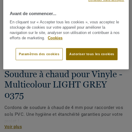
Avant de commencer...
En cliquant sur « Accepter tous les cookies », vous acceptez le
stockage de cookies sur votre appareil pour améliorer la
navigation sur le site, analyser son utilisation et contribuer à nos
efforts de marketing.
Cookies
Voir tous les décors (1146)
Paramètres des cookies
Autoriser tous les cookies
Cordons de soudure
Soudure à chaud pour Vinyle -
Multicolour LIGHT GREY
0375
Cordons de soudure à chaud de 4 mm pour raccorder vos
sols PVC. Une hygiène et étanchéité garanties pour votre
projet !
Voir plus