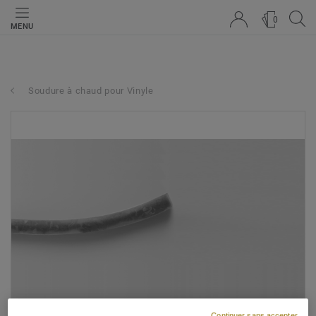
0
MENU
Soudure à chaud pour Vinyle
Continuer sans accepter