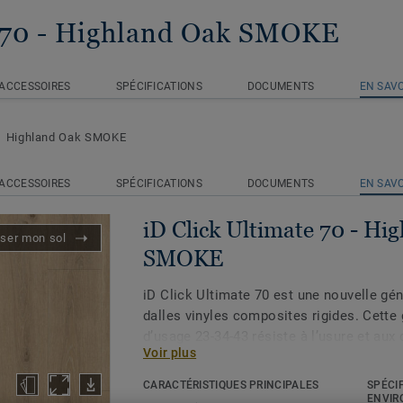
 70
- Highland Oak SMOKE
ACCESSOIRES
SPÉCIFICATIONS
DOCUMENTS
EN SAVO
Highland Oak SMOKE
ACCESSOIRES
SPÉCIFICATIONS
DOCUMENTS
EN SAVO
iD Click Ultimate 70 - Hi
iser mon sol
SMOKE
iD Click Ultimate 70 est une nouvelle gé
dalles vinyles composites rigides. Cett
d’usage 23-34-43 résiste à l’usure et aux 
Voir plus
offre ainsi une solution idéale de rénova
supports en étant adaptée aux espacesà f
CARACTÉRISTIQUES PRINCIPALES
SPÉCI
boutiques, hôtel, bureaux…). Grâce à sa 
ENVIR