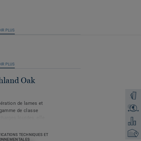
IR PLUS
IR PLUS
ghland Oak
Command
nération de lames et
€
Recevoi
e gamme de classe
charges lourdes, elle
Ajouter
tion sur les anciens
orts trafics (magasins,
Trouver
FICATIONS TECHNIQUES ET
sous-couche intégrée
ONNEMENTALES