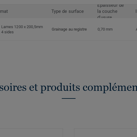
Epaisseur de
rmat
Type de surface
la couche
d'usure
Lames 1200 x 200,5mm
Grainage au registre
0,70 mm
4 sides
soires et produits complémen