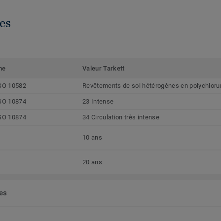
es
me
Valeur Tarkett
SO 10582
Revêtements de sol hétérogènes en polychlorur
SO 10874
23 Intense
SO 10874
34 Circulation très intense
10 ans
20 ans
ées