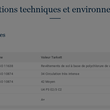
ations techniques et environn
es
me
Valeur Tarkett
SO 11638
Revêtements de sol à base de polychlorure de 
SO 10874
34 Circulation très intense
SO 10874
42 Moyen
U4 P3 E2/3 C2
A+