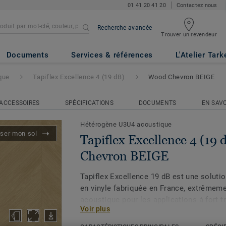
01 41 20 41 20
Contactez nous
Recherche avancée
Trouver un revendeur
ce 4 (19 dB)
- Wood Chevron B
Documents
Services & références
L'Atelier Tark
que
Tapiflex Excellence 4 (19 dB)
Wood Chevron BEIGE
ACCESSOIRES
SPÉCIFICATIONS
DOCUMENTS
EN SAVO
Hétérogène U3U4 acoustique
iser mon sol
Tapiflex Excellence 4 (19
Chevron BEIGE
Tapiflex Excellence 19 dB est une soluti
en vinyle fabriquée en France, extrêmem
acoustique pour les applications à fort t
Voir plus
en mousse haute densité, elle offre une 
sonore (19 dB), un bon confort sous les 