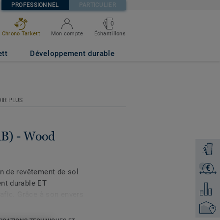
PROFESSIONNEL
PARTICULIER
0
Échantillons
Chrono Tarkett
Mon compte
EIGE
ett
Développement durable
IR PLUS
 dB) - Wood
Command
€
Recevoi
on de revêtement de sol
ent durable ET
Ajouter
rafic. Grâce à son envers
excellente réduction
Trouver
pieds grâce à son