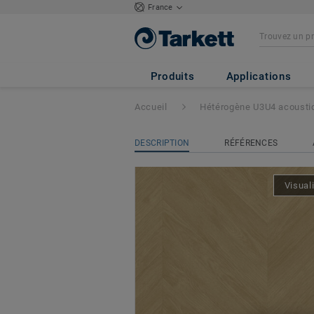
France
Tapiflex Excellen
Produits
Applications
Accueil
Hétérogène U3U4 acousti
DESCRIPTION
RÉFÉRENCES
Visual