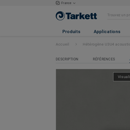
France
Tapiflex Excellen
Produits
Applications
Accueil
Hétérogène U3U4 acousti
DESCRIPTION
RÉFÉRENCES
Visual