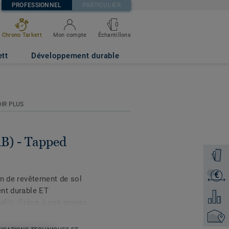
PROFESSIONNEL
PARTICULIER
0
Échantillons
Chrono Tarkett
Mon compte
EY
ett
Développement durable
IR PLUS
dB) - Tapped
Command
€
Recevoi
on de revêtement de sol
ent durable ET
Ajouter
rafic. Grâce à son envers
excellente réduction
Trouver
pieds grâce à son