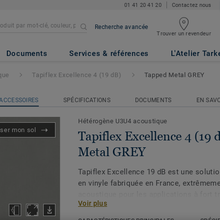
01 41 20 41 20
Contactez nous
Recherche avancée
Trouver un revendeur
ce 4 (19 dB)
- Tapped Metal GR
Documents
Services & références
L'Atelier Tark
que
Tapiflex Excellence 4 (19 dB)
Tapped Metal GREY
ACCESSOIRES
SPÉCIFICATIONS
DOCUMENTS
EN SAVO
Hétérogène U3U4 acoustique
iser mon sol
Tapiflex Excellence 4 (19 
Metal GREY
Tapiflex Excellence 19 dB est une soluti
en vinyle fabriquée en France, extrêmem
acoustique pour les applications à fort t
Voir plus
en mousse haute densité, elle offre une 
sonore (19 dB), un bon confort sous les 