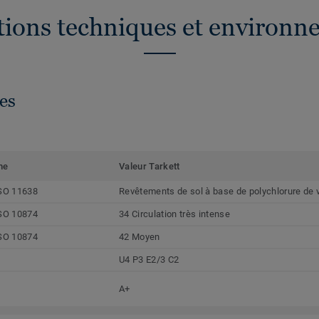
ations techniques et environn
es
me
Valeur Tarkett
SO 11638
Revêtements de sol à base de polychlorure de 
SO 10874
34 Circulation très intense
SO 10874
42 Moyen
U4 P3 E2/3 C2
A+