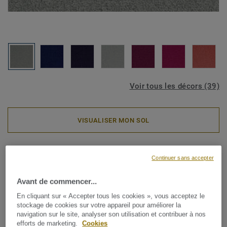
Voir tous les décors (39)
VISUALISER MON SOL
Dalles de moquette
Continuer sans accepter
Palatino - Palatino A072 3502
Avant de commencer...
En cliquant sur « Accepter tous les cookies », vous acceptez le
stockage de cookies sur votre appareil pour améliorer la
Cette dalle de moquette, certifiée Cradle to Cradle®, se
navigation sur le site, analyser son utilisation et contribuer à nos
caractérise par son velours twistéet une palette
efforts de marketing.
Cookies