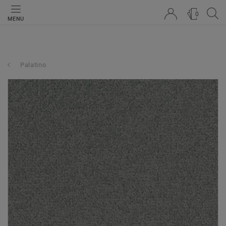
0
MENU
Palatino