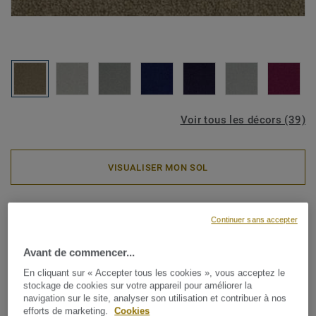
Voir tous les décors (39)
VISUALISER MON SOL
Dalles de moquette
Continuer sans accepter
Palatino - Palatino A072 2929
Avant de commencer...
En cliquant sur « Accepter tous les cookies », vous acceptez le
stockage de cookies sur votre appareil pour améliorer la
Cette dalle de moquette, certifiée Cradle to Cradle®, se
navigation sur le site, analyser son utilisation et contribuer à nos
caractérise par son velours twistéet une palette
efforts de marketing.
Cookies