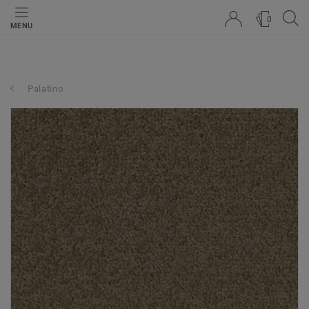
0
MENU
Palatino