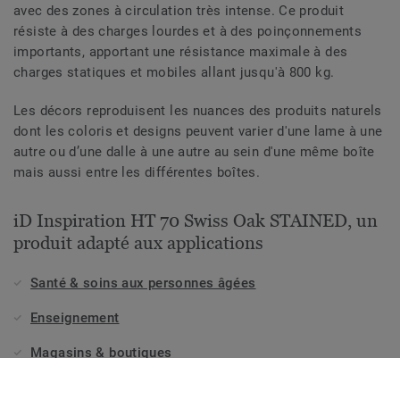
avec des zones à circulation très intense. Ce produit
résiste à des charges lourdes et à des poinçonnements
importants, apportant une résistance maximale à des
charges statiques et mobiles allant jusqu'à 800 kg.
Les décors reproduisent les nuances des produits naturels
dont les coloris et designs peuvent varier d'une lame à une
autre ou d’une dalle à une autre au sein d'une même boîte
mais aussi entre les différentes boîtes.
iD Inspiration HT 70 Swiss Oak STAINED, un
produit adapté aux applications
Santé & soins aux personnes âgées
Enseignement
Magasins & boutiques
Hôtellerie, voyages et loisirs