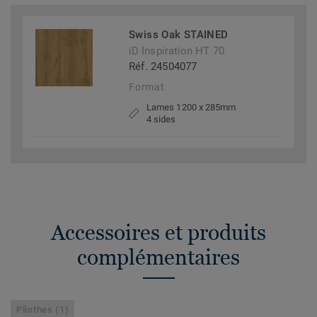
Swiss Oak STAINED
iD Inspiration HT 70
Réf. 24504077
Format
Lames 1200 x 285mm
4 sides
Accessoires et produits
complémentaires
Plinthes (1)