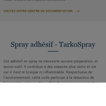
VISITEZ NOTRE CENTRE DE DOCUMENTATION
Spray adhésif - TarkoSpray
Cet adhésif en spray ne nécessite aucune préparation, et
aucun outil. Il contribue à des espaces plus sains et sûr
car il n'est ni toxique ni inflammable. Respectueux de
l'environnement, cette colle participe à la réduction de
l'empreinte carbone. Nos adhésifs en spray peuvent être
utilisés pour les petites rénovations avec tous les
revêtements de sol en vinyle.