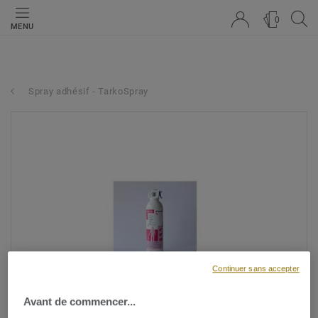
0
MENU
Spray adhésif - TarkoSpray
Continuer sans accepter
Avant de commencer...