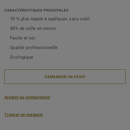
utilisés pour les petites rénovations avec tous les
revêtements de sol en vinyle.
CARACTÉRISTIQUES PRINCIPALES
70 % plus rapide à appliquer, sans outil
80% de colle en moins
Facile et sûr
Qualité professionnelle
Écologique
DEMANDER UN DEVIS
Ajouter au comparateur
Trouver un magasin