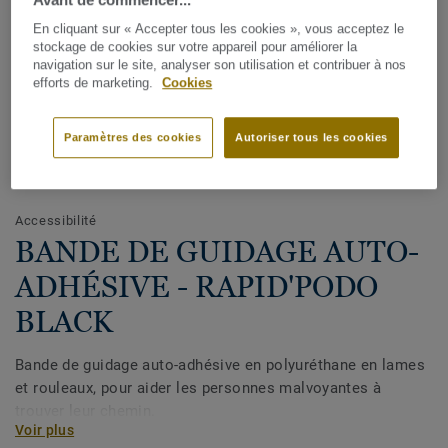
En cliquant sur « Accepter tous les cookies », vous acceptez le
stockage de cookies sur votre appareil pour améliorer la
navigation sur le site, analyser son utilisation et contribuer à nos
efforts de marketing.
Cookies
Paramètres des cookies
Autoriser tous les cookies
Voir tous les décors (7)
Accessibilité
BANDE DE GUIDAGE AUTO-
ADHÉSIVE - RAPID'PODO
BLACK
Bande de guidage auto-adhésive en polyuréthane en lames
et rouleaux, pour aider les personnes malvoyantes à
trouver leur chemin.
Voir plus