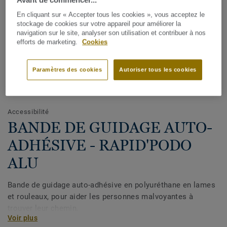
En cliquant sur « Accepter tous les cookies », vous acceptez le
stockage de cookies sur votre appareil pour améliorer la
navigation sur le site, analyser son utilisation et contribuer à nos
efforts de marketing.
Cookies
Paramètres des cookies
Autoriser tous les cookies
Voir tous les décors (7)
Accessibilité
BANDE DE GUIDAGE AUTO-
ADHÉSIVE - RAPID'PODO
ALU
Bande de guidage auto-adhésive en polyuréthane en lames
et rouleaux, pour aider les personnes malvoyantes à
trouver leur chemin.
Voir plus