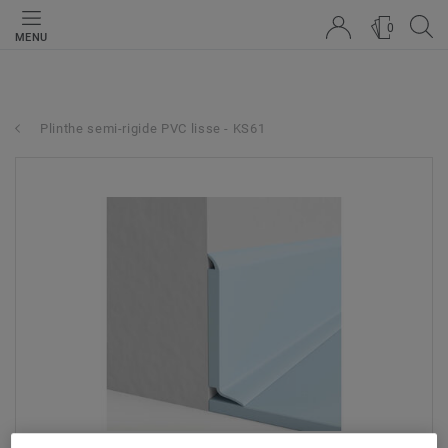
0
MENU
Plinthe semi-rigide PVC lisse - KS61