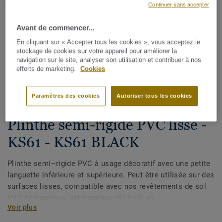
Continuer sans accepter
Avant de commencer...
En cliquant sur « Accepter tous les cookies », vous acceptez le
stockage de cookies sur votre appareil pour améliorer la
navigation sur le site, analyser son utilisation et contribuer à nos
efforts de marketing.
Cookies
Voir tous les décors (33)
Paramètres des cookies
Autoriser tous les cookies
Plinthes, angles & profilés
Plinthe semi-rigide PVC lisse -
KS61 - KS61 BLACK
Plinthe semi–rigide PVC à usage décoratif avec une petite
languette inférieure et supérieure. Peut être utilisée sur des
surfaces lisses, compatible avec nos revêtements de sol
PVC homogènes, hétérogènes et Linoléum.
Voir plus