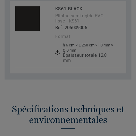
KS61 BLACK
Plinthe semi-rigide PVC
lisse - KS61
Réf. 206009005
Format
h 6 cm × L 250 cm × l 0 mm ×
Ø 0 mm
Épaisseur totale 12,8
mm
Spécifications techniques et
environnementales