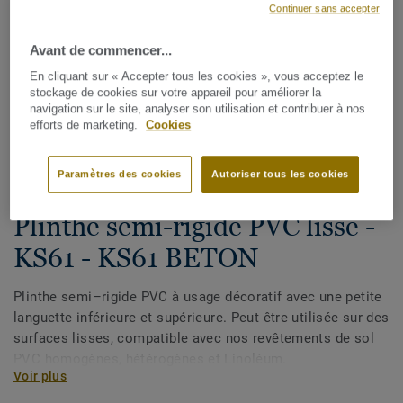
Continuer sans accepter
Avant de commencer...
En cliquant sur « Accepter tous les cookies », vous acceptez le
stockage de cookies sur votre appareil pour améliorer la
navigation sur le site, analyser son utilisation et contribuer à nos
efforts de marketing.
Cookies
Voir tous les décors (33)
Paramètres des cookies
Autoriser tous les cookies
Plinthes, angles & profilés
Plinthe semi-rigide PVC lisse -
KS61 - KS61 BETON
Plinthe semi–rigide PVC à usage décoratif avec une petite
languette inférieure et supérieure. Peut être utilisée sur des
surfaces lisses, compatible avec nos revêtements de sol
PVC homogènes, hétérogènes et Linoléum.
Voir plus