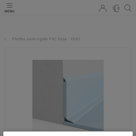
0
MENU
Plinthe semi-rigide PVC lisse - KS61