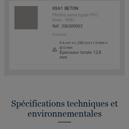
KS61 BETON
Plinthe semi-rigide PVC
lisse - KS61
Réf. 206009002
Format
h 6 cm × L 250 cm × l 0 mm ×
Ø 0 mm
Épaisseur totale 12,8
mm
Spécifications techniques et
environnementales