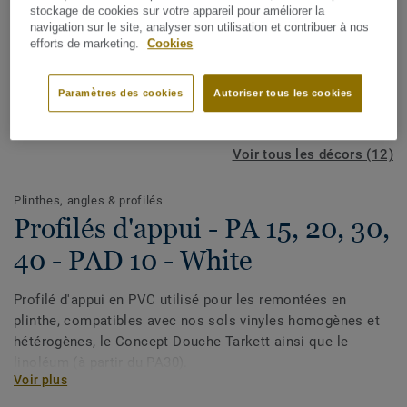
stockage de cookies sur votre appareil pour améliorer la
navigation sur le site, analyser son utilisation et contribuer à nos
efforts de marketing.
Cookies
Paramètres des cookies
Autoriser tous les cookies
Voir tous les décors (12)
Plinthes, angles & profilés
Profilés d'appui - PA 15, 20, 30,
40 - PAD 10 - White
Profilé d'appui en PVC utilisé pour les remontées en
plinthe, compatibles avec nos sols vinyles homogènes et
hétérogènes, le Concept Douche Tarkett ainsi que le
linoléum (à partir du PA30).
Voir plus