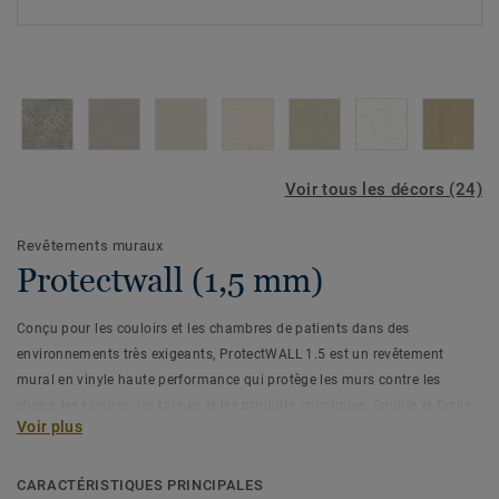
Voir tous les décors (24)
Revêtements muraux
Protectwall (1,5 mm)
Conçu pour les couloirs et les chambres de patients dans des
environnements très exigeants, ProtectWALL 1.5 est un revêtement
mural en vinyle haute performance qui protège les murs contre les
chocs, les rayures, les taches et les produits chimiques. Souple et facile
Voir plus
à installer (moins de joints que les plaques rigides), il contribue à réduire
les coûts de réparation et de maintenance en limitant les dommages
aux murs. Il est traité avec notre protection de surface Top Clean XP
CARACTÉRISTIQUES PRINCIPALES