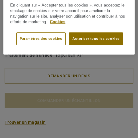
Type de revêtement de sol:
Revêtements muraux à usage
En cliquant sur « Accepter tous les cookies », vous acceptez le
stockage de cookies sur votre appareil pour améliorer la
intense
navigation sur le site, analyser son utilisation et contribuer à nos
efforts de marketing.
Cookies
Epaisseur totale:
1,50 mm
Masse surfacique totale:
2400 g/m²
Paramètres des cookies
Autoriser tous les cookies
Epaisseur de la couche d'usure:
0,15 mm
Traitement de surface:
TopClean XP
DEMANDER UN DEVIS
COMMANDER UN ÉCHANTILLON
Trouver un magasin