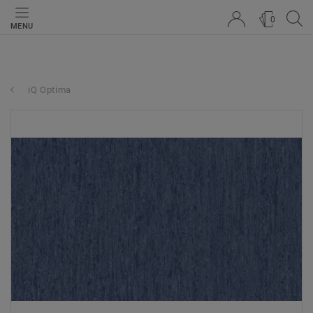
0
MENU
iQ Optima