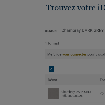
Trouvez votre i
Chambray DARK GREY
DESIGN
1 format
Merci de
pour visual
vous connecter
Décor
Fo
Chambray DARK GREY
Réf. 280036026