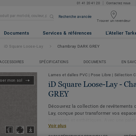
01 41 20 41 20
Contactez nous
Recherche avancée
Trouver un revendeur
Lay
- Chambray DARK GREY
Documents
Services & références
L'Atelier Tark
iD Square Loose-Lay
Chambray DARK GREY
ACCESSOIRES
SPÉCIFICATIONS
DOCUMENTS
EN SAVO
Lames et dalles PVC
|
Pose Libre
|
Sélection C
iser mon sol
iD Square Loose-Lay - 
GREY
Découvrez la collection de revêtements 
Lay, conçue pour transformer vos espac
inspirants et esthétiques. Avec une palet
Voir plus
formes et de motifs, cette collection offr
pour créer des intérieurs dynamiques et