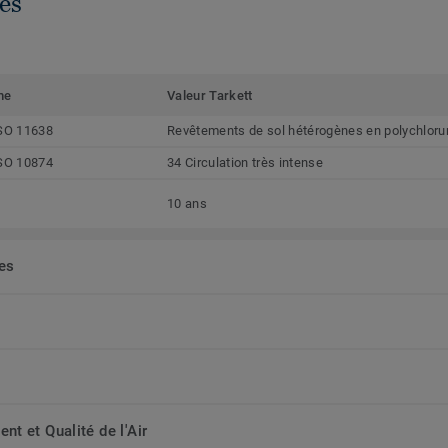
es
me
Valeur Tarkett
SO 11638
Revêtements de sol hétérogènes en polychlorur
SO 10874
34 Circulation très intense
10 ans
ées
t et Qualité de l'Air