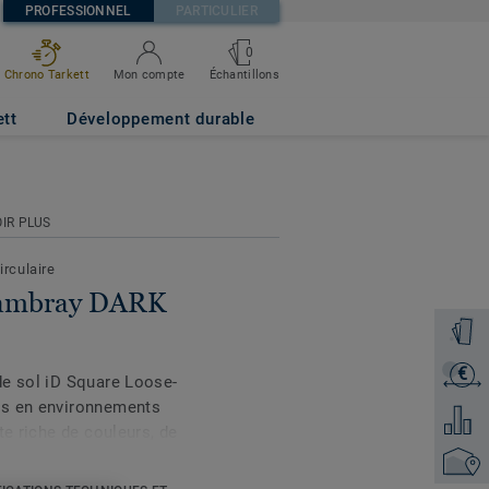
PROFESSIONNEL
PARTICULIER
0
Échantillons
Chrono Tarkett
Mon compte
ett
Développement durable
IR PLUS
irculaire
Chambray DARK
Command
€
Recevoi
de sol iD Square Loose-
es en environnements
Ajouter
te riche de couleurs, de
e une flexibilité inégalée
Trouver
 harmonieux. Imaginée