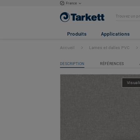
France
iD Square Loose-
Produits
Applications
Accueil
Lames et dalles PVC
DESCRIPTION
RÉFÉRENCES
Visual