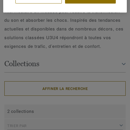
Tarkett sont une solution design, dotées d'une couche
intermédiaire en mousse pour réduire la transmission
du son et absorber les chocs. Inspirés des tendances
actuelles et disponibles dans de nombreux décors, ces
solutions classées U3U4 répondront à toutes vos
exigences de trafic, d’entretien et de confort.
Collections
AFFINER LA RECHERCHE
2 collections
TRIER PAR